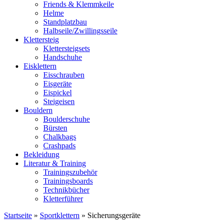
Friends & Klemmkeile
Helme
Standplatzbau
Halbseile/Zwillingsseile
Klettersteig
Klettersteigsets
Handschuhe
Eisklettern
Eisschrauben
Eisgeräte
Eispickel
Steigeisen
Bouldern
Boulderschuhe
Bürsten
Chalkbags
Crashpads
Bekleidung
Literatur & Training
Trainingszubehör
Trainingsboards
Technikbücher
Kletterführer
Startseite
»
Sportklettern
»
Sicherungsgeräte