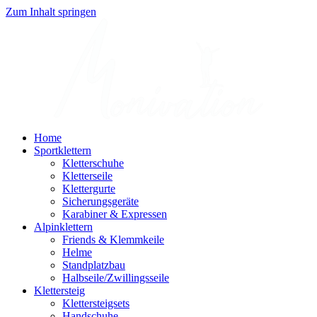
Zum Inhalt springen
Home
Sportklettern
Kletterschuhe
Kletterseile
Klettergurte
Sicherungsgeräte
Karabiner & Expressen
Alpinklettern
Friends & Klemmkeile
Helme
Standplatzbau
Halbseile/Zwillingsseile
Klettersteig
Klettersteigsets
Handschuhe